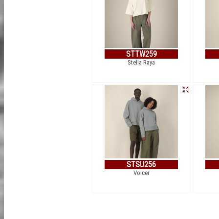
STTW259
Stella Raya
STSU256
Voicer