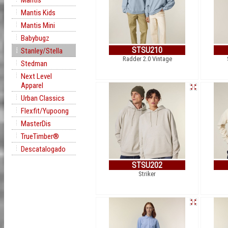
Mantis
Mantis Kids
Mantis Mini
Babybugz
STSU210
Stanley/Stella
Radder 2.0 Vintage
Stedman
Next Level
Apparel
Urban Classics
Flexfit/Yupoong
MasterDis
TrueTimber®
Descatalogado
STSU202
Striker