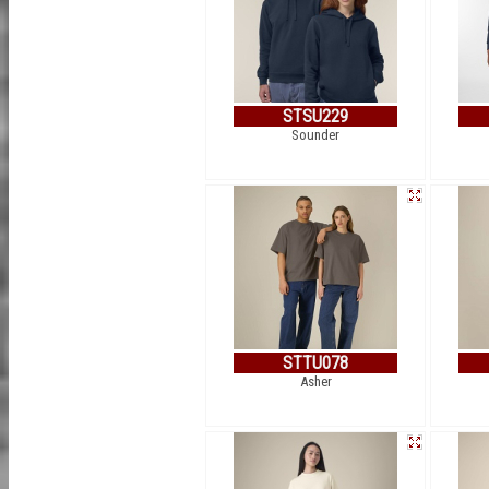
STSU229
Sounder
STTU078
Asher