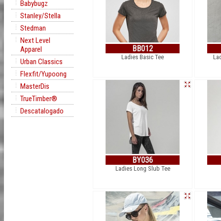
Babybugz
Stanley/Stella
Stedman
Next Level
BB012
Apparel
Ladies Basic Tee
La
Urban Classics
Flexfit/Yupoong
MasterDis
TrueTimber®
Descatalogado
BY036
Ladies Long Slub Tee