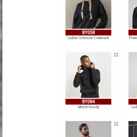
BY058
Ladies Oversize Crewneck
Prem
BY084
Merch Hoody
Lad