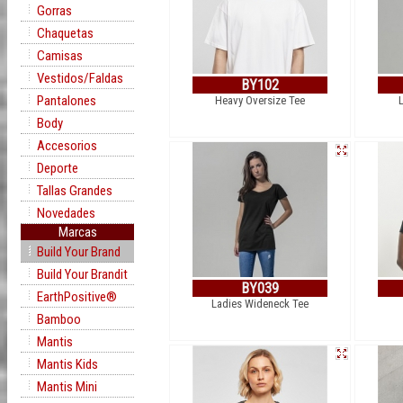
Gorras
Chaquetas
Camisas
Vestidos/Faldas
BY102
Pantalones
Heavy Oversize Tee
Body
Accesorios
Deporte
Tallas Grandes
Novedades
Marcas
Build Your Brand
Build Your Brandit
BY039
EarthPositive®
Ladies Wideneck Tee
Bamboo
Mantis
Mantis Kids
Mantis Mini