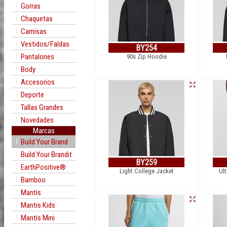
Gorras
Chaquetas
Camisas
Vestidos/Faldas
BY254
Pantalones
90s Zip Hoodie
Body
Accesorios
Deporte
Tallas Grandes
Novedades
Marcas
Build Your Brand
Build Your Brandit
BY259
EarthPositive®
Light College Jacket
Ul
Bamboo
Mantis
Mantis Kids
Mantis Mini