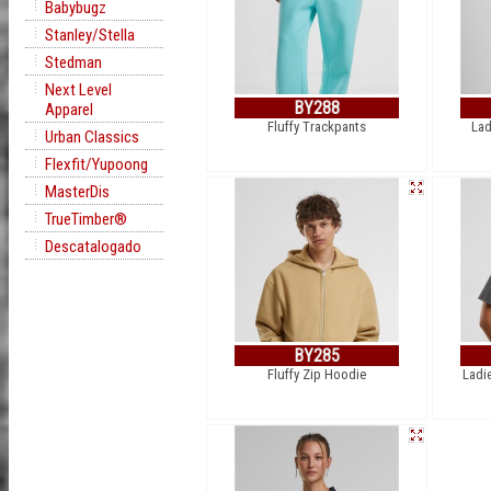
Babybugz
Stanley/Stella
Stedman
Next Level
BY288
Apparel
Fluffy Trackpants
Lad
Urban Classics
Flexfit/Yupoong
MasterDis
TrueTimber®
Descatalogado
BY285
Fluffy Zip Hoodie
Ladi