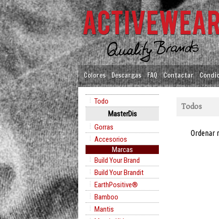
Colores
Descargas
FAQ
Contactar
Condic
Todo
Todos
MasterDis
Gorras
Ordenar 
Accesorios
Marcas
Build Your Brand
Build Your Brandit
EarthPositive®
Bamboo
Mantis