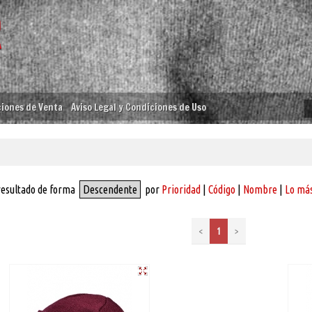
iones de Venta
Aviso Legal y Condiciones de Uso
resultado de forma
Descendente
por
Prioridad
|
Código
|
Nombre
|
Lo más
<
1
>