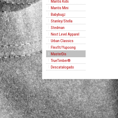
Mantis Kids
Mantis Mini
Babybugz
Stanley/Stella
Stedman
Next Level Apparel
Urban Classics
Flexfit/Yupoong
MasterDis
TrueTimber®
Descatalogado