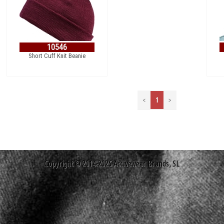
10546
Short Cuff Knit Beanie
<
1
>
Copyright © 2014-2025 Activewear Brands, SL