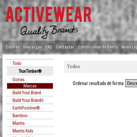
Colores
Descargas
FAQ
Contactar
Condiciones de Venta
Aviso Le
Todo
Todos
TrueTimber®
Gorras
Ordenar resultado de forma
Desc
Marcas
Build Your Brand
Build Your Brandit
EarthPositive®
Bamboo
Mantis
Mantis Kids