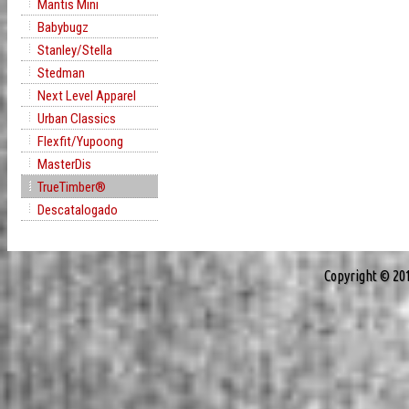
Mantis Mini
Babybugz
Stanley/Stella
Stedman
Next Level Apparel
Urban Classics
Flexfit/Yupoong
MasterDis
TrueTimber®
Descatalogado
Copyright © 20