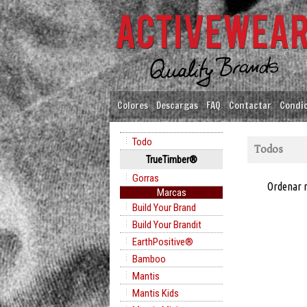
Colores
Descargas
FAQ
Contactar
Condic
Todo
Todos
TrueTimber®
Gorras
Ordenar 
Marcas
Build Your Brand
Build Your Brandit
EarthPositive®
Bamboo
Mantis
Mantis Kids