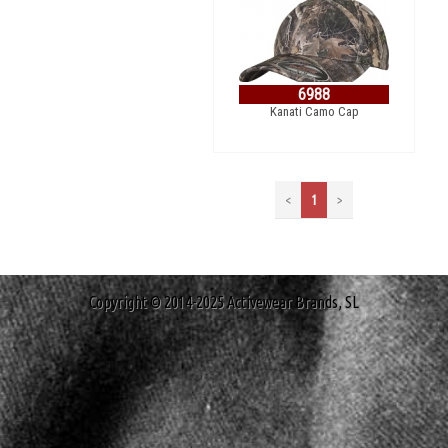
6988
Kanati Camo Cap
<
1
>
Copyright © 2014-2025 Activewear Brands, SL