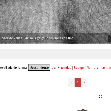
iones de Venta
Aviso Legal y Condiciones de Uso
resultado de forma
Descendente
por
Prioridad
|
Código
|
Nombre
|
Lo más
<
1
>