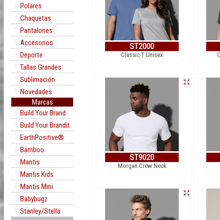
Polares
Chaquetas
Pantalones
Accesorios
ST2000
Deporte
Classic-T Unisex
C
Tallas Grandes
Sublimación
Novedades
Marcas
Build Your Brand
Build Your Brandit
EarthPositive®
Bamboo
ST9020
Mantis
Morgan Crew Neck
Mantis Kids
Mantis Mini
Babybugz
Stanley/Stella