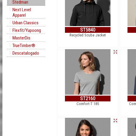
Stedman
Next Level
Apparel
Urban Classics
ST5840
Flexfit/Yupoong
Recycled Scuba Jacket
MasterDis
TrueTimber®
Descatalogado
ST2160
Comfort-T 185
Comf