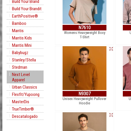
Build Your Brand
Build Your Brandit
EarthPositive®
Bamboo
N7610
Mantis
Womens Heavyweight Boxy
T-Shirt
Mantis Kids
Mantis Mini
Babybugz
Stanley/Stella
Stedman
Next Level
Apparel
Urban Classics
N9307
Flexfit/Yupoong
Unisex Heavyweight Pullover
U
MasterDis
Hoodie
TrueTimber®
Descatalogado