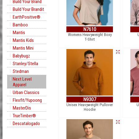
Build Your Brand
Build Your Brandit
EarthPositive®
Bamboo
N7610
Mantis
Womens Heavyweight Boxy
T-Shirt
Mantis Kids
Mantis Mini
Babybugz
Stanley/Stella
Stedman
Next Level
Apparel
Urban Classics
N9307
Flexfit/Yupoong
Unisex Heavyweight Pullover
U
MasterDis
Hoodie
TrueTimber®
Descatalogado