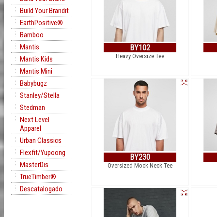
Build Your Brandit
EarthPositive®
Bamboo
Mantis
BY102
Heavy Oversize Tee
Mantis Kids
Mantis Mini
Babybugz
Stanley/Stella
Stedman
Next Level
Apparel
Urban Classics
Flexfit/Yupoong
BY230
MasterDis
Oversized Mock Neck Tee
TrueTimber®
Descatalogado