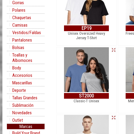
Gorras
Polares
Chaquetas
Camisas
EP19
Vestidos/Faldas
Unisex Oversized Heavy
Frees
Jersey T-Shirt
Pantalones
Bolsas
Toallas y
Albornoces
Body
Accesorios
Mascarillas
Deporte
ST2000
Tallas Grandes
Classic-T Unisex
Men
Sublimación
Novedades
Outlet
Marcas
Build Your Brand