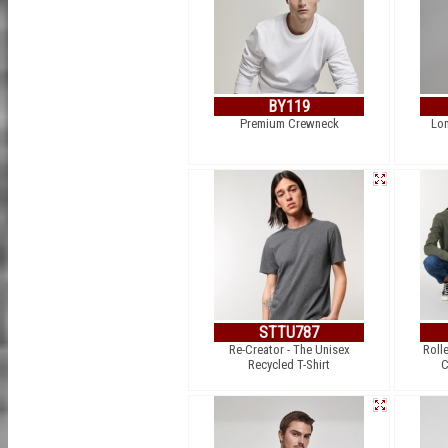
BY119
Premium Crewneck
Lo
STTU787
Re-Creator - The Unisex
Rolle
Recycled T-Shirt
C