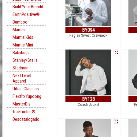
Build Your Brandit
EarthPositive®
Bamboo
Mantis
BY094
Raglan Sweat Crewneck
Mantis Kids
Mantis Mini
Babybugz
Stanley/Stella
Stedman
Next Level
Apparel
Urban Classics
Flexfit/Yupoong
BY128
MasterDis
Coach Jacket
P
TrueTimber®
Descatalogado