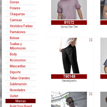
Gorras
Polares
Chaquetas
Camisas
BY072
Vestidos/Faldas
Spray Dye Tee
Pantalones
Bolsas
Toallas y
Albornoces
Body
Accesorios
Mascarillas
Deporte
TB014B
Tallas Grandes
Sweatpants
Sublimación
Novedades
Outlet
Marcas
Build Your Brand