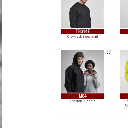
TB014E
Crewneck Sweatshirt
M04
Essential Hoodie
Co
Mu