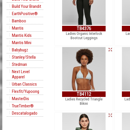
Build Your Brandit
EarthPositive®
Bamboo
Mantis
TB4376
Ladies Organic Interlock
La
Mantis Kids
Bootcut Leggings
Mantis Mini
Babybugz
Stanley/Stella
Stedman
Next Level
Apparel
Urban Classics
Flexfit/Yupoong
TB4112
MasterDis
Ladies Recycled Triangle
Lad
Bikini
TrueTimber®
Descatalogado