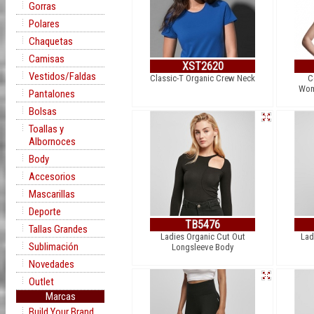
Gorras
Polares
Chaquetas
Camisas
XST2620
Vestidos/Faldas
Classic-T Organic Crew Neck
C
Wom
Pantalones
Bolsas
Toallas y
Albornoces
Body
Accesorios
Mascarillas
Deporte
TB5476
Tallas Grandes
Ladies Organic Cut Out
Lad
Sublimación
Longsleeve Body
Novedades
Outlet
Marcas
Build Your Brand