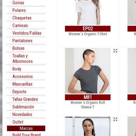
Gorras
Polares
Chaquetas
Camisas
EP02
Vestidos/Faldas
Women´s Organic T-Shirt
W
Pantalones
Bolsas
Toallas y
Albornoces
Body
Accesorios
Mascarillas
Deporte
M81
Tallas Grandes
Women´s Organic Roll
R
Sublimación
Sleeve T
Novedades
Outlet
Marcas
Build Your Brand