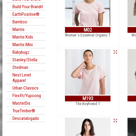
Build Your Brandit
EarthPositive®
Bamboo
Mantis
M02
Women´s Essential Organic T
Wo
Mantis Kids
Mantis Mini
Babybugz
Stanley/Stella
Stedman
Next Level
Apparel
Urban Classics
Flexfit/Yupoong
M193
MasterDis
The Boyfriend T
TrueTimber®
Descatalogado