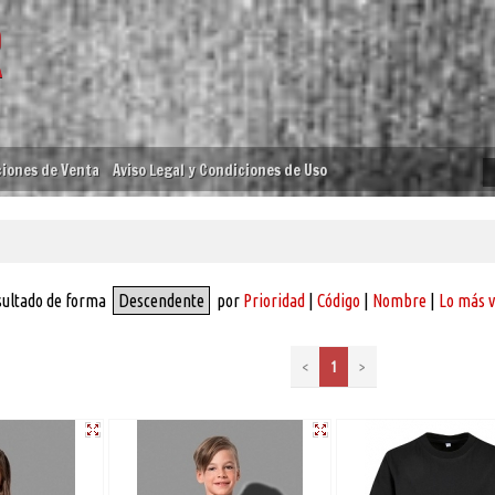
iones de Venta
Aviso Legal y Condiciones de Uso
sultado de forma
Descendente
por
Prioridad
|
Código
|
Nombre
|
Lo más 
<
1
>