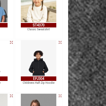
ST4370
Classic Sweatshirt
EPJ304
e
Childrens Half-Zip Hoodie