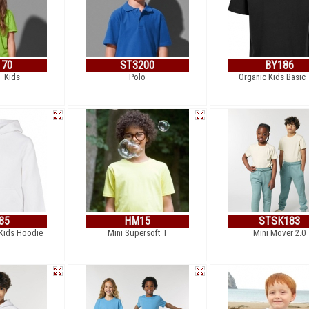
170
ST3200
BY186
T Kids
Polo
Organic Kids Basic 
85
HM15
STSK183
 Kids Hoodie
Mini Supersoft T
Mini Mover 2.0