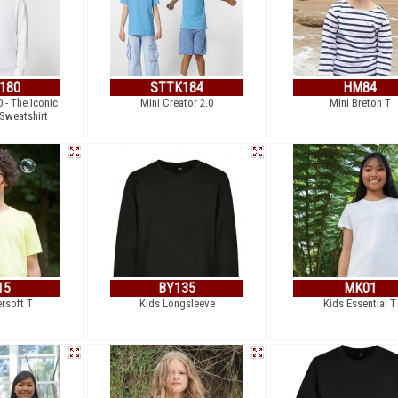
180
STTK184
HM84
0 - The Iconic
Mini Creator 2.0
Mini Breton T
Sweatshirt
15
BY135
MK01
rsoft T
Kids Longsleeve
Kids Essential T