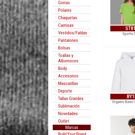
Gorras
Polares
Chaquetas
Camisas
ST8
Vestidos/Faldas
Sports-
Pantalones
Bolsas
Toallas y
Albornoces
Body
Accesorios
Mascarillas
Deporte
BY1
Tallas Grandes
Organic Basic
Sublimación
Novedades
Outlet
Marcas
Build Your Brand