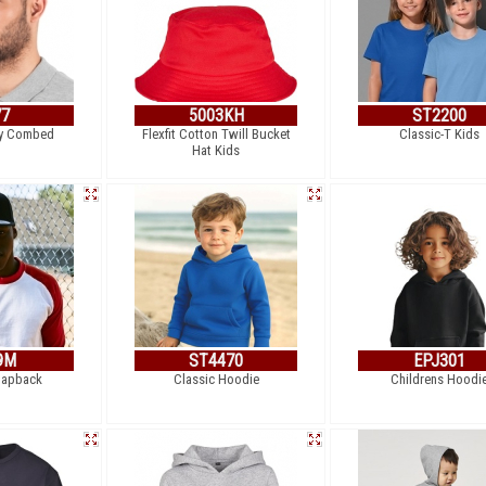
77
5003KH
ST2200
ly Combed
Flexfit Cotton Twill Bucket
Classic-T Kids
Hat Kids
9M
ST4470
EPJ301
napback
Classic Hoodie
Childrens Hoodi