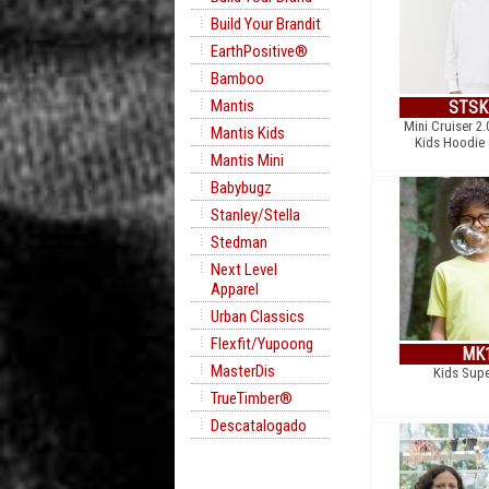
Build Your Brandit
EarthPositive®
Bamboo
Mantis
STSK
Mini Cruiser 2.
Mantis Kids
Kids Hoodie 
Mantis Mini
Babybugz
Stanley/Stella
Stedman
Next Level
Apparel
Urban Classics
Flexfit/Yupoong
MK
MasterDis
Kids Supe
TrueTimber®
Descatalogado