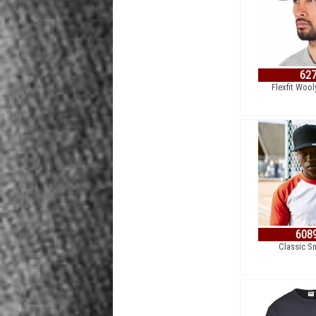
62
Flexfit Woo
608
Classic S