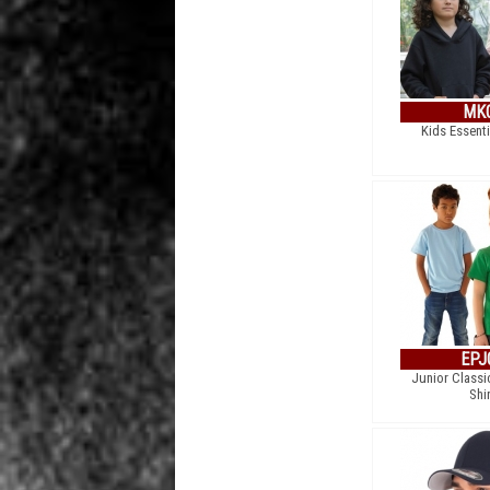
MK
Kids Essent
EPJ
Junior Classi
Shi