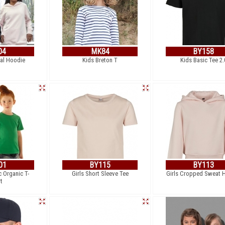
04
MK84
BY158
ial Hoodie
Kids Breton T
Kids Basic Tee 2.
01
BY115
BY113
c Organic T-
Girls Short Sleeve Tee
Girls Cropped Sweat 
rt