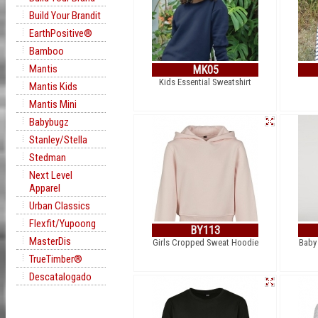
Build Your Brandit
EarthPositive®
Bamboo
Mantis
MK05
Kids Essential Sweatshirt
Mantis Kids
Mantis Mini
Babybugz
Stanley/Stella
Stedman
Next Level
Apparel
Urban Classics
Flexfit/Yupoong
BY113
MasterDis
Girls Cropped Sweat Hoodie
Baby
TrueTimber®
Descatalogado