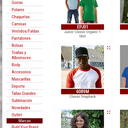
Gorras
Polares
Chaquetas
Camisas
EPJ01
Vestidos/Faldas
Junior Classic Organic T-
Shirt
Pantalones
Bolsas
Toallas y
Albornoces
Body
Accesorios
Mascarillas
Deporte
6089M
Tallas Grandes
Classic Snapback
Sublimación
Novedades
Outlet
Marcas
Build Your Brand