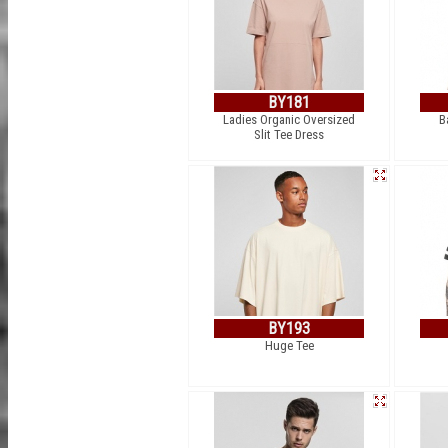
BY181
Ladies Organic Oversized
B
Slit Tee Dress
BY193
Huge Tee