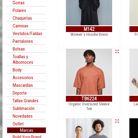
Gorras
Polares
Chaquetas
Camisas
M142
Vestidos/Faldas
Women´s Hoodie Dress
Fr
Pantalones
Bolsas
Toallas y
Albornoces
Body
Accesorios
Mascarillas
Deporte
TB6224
Tallas Grandes
Organic Oversized Sleeve
La
Sublimación
Tee
Novedades
Outlet
Marcas
Build Your Brand