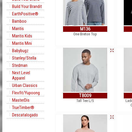
Build Your Brandit
EarthPositive®
Bamboo
Mantis
M136
One Breton Top
Mantis Kids
Mantis Mini
Babybugz
Stanley/Stella
Stedman
Next Level
Apparel
Urban Classics
Flexfit/Yupoong
TB009
MasterDis
Tall Tee L/S
Lad
TrueTimber®
Descatalogado