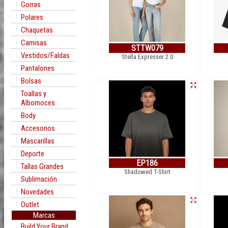
Gorras
Polares
Chaquetas
Camisas
STTW079
Vestidos/Faldas
Stella Expresser 2.0
Pantalones
Bolsas
Toallas y
Albornoces
Body
Accesorios
Mascarillas
Deporte
EP186
Tallas Grandes
Shadowed T-Shirt
Sublimación
Novedades
Outlet
Marcas
Build Your Brand