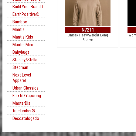
Build Your Brandit
EarthPositive®
Bamboo
Mantis
N7211
Unisex Heavyweight Long
Wome
Mantis Kids
Sleeve
Mantis Mini
Babybugz
Stanley/Stella
Stedman
Next Level
Apparel
Urban Classics
Flexfit/Yupoong
MasterDis
TrueTimber®
Descatalogado