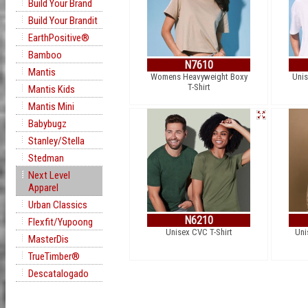
Build Your Brand
Build Your Brandit
EarthPositive®
Bamboo
N7610
Mantis
Womens Heavyweight Boxy
Unis
T-Shirt
Mantis Kids
Mantis Mini
Babybugz
Stanley/Stella
Stedman
Next Level
Apparel
Urban Classics
N6210
Flexfit/Yupoong
Unisex CVC T-Shirt
Uni
MasterDis
TrueTimber®
Descatalogado