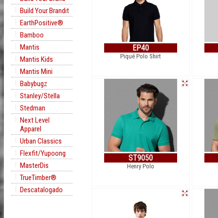
Build Your Brandit
EarthPositive®
Bamboo
Mantis
EP40
Piqué Polo Shirt
Mantis Kids
Mantis Mini
Babybugz
Stanley/Stella
Stedman
Next Level
Apparel
Urban Classics
Flexfit/Yupoong
ST9050
MasterDis
Henry Polo
TrueTimber®
Descatalogado