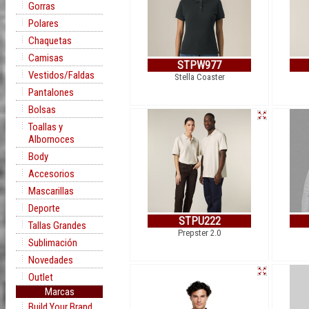
Gorras
Polares
Chaquetas
Camisas
STPW977
Vestidos/Faldas
Stella Coaster
Pantalones
Bolsas
Toallas y
Albornoces
Body
Accesorios
Mascarillas
Deporte
STPU222
Tallas Grandes
Prepster 2.0
Sublimación
Novedades
Outlet
Marcas
Build Your Brand