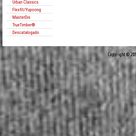
Urban Classics
Flexfit/Yupoong
MasterDis
TrueTimber®
Descatalogado
Copyright © 20