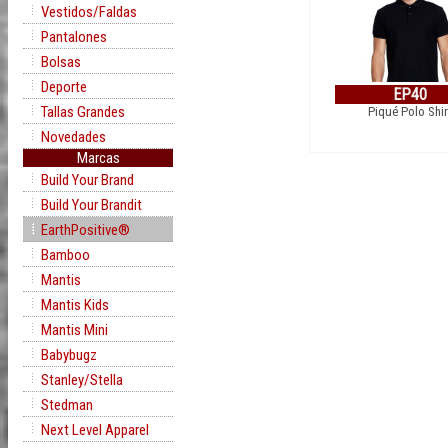
Vestidos/Faldas
Pantalones
Bolsas
Deporte
EP40
Tallas Grandes
Piqué Polo Shir
Novedades
Marcas
Build Your Brand
Build Your Brandit
EarthPositive®
Bamboo
Mantis
Mantis Kids
Mantis Mini
Babybugz
Stanley/Stella
Stedman
Next Level Apparel