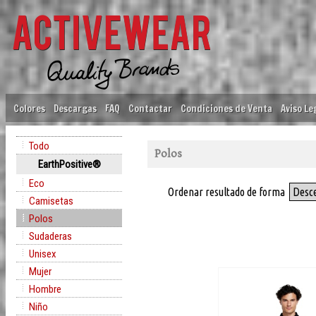
Colores
Descargas
FAQ
Contactar
Condiciones de Venta
Aviso Le
Todo
Polos
EarthPositive®
Eco
Ordenar resultado de forma
Desc
Camisetas
Polos
Sudaderas
Unisex
Mujer
Hombre
Niño