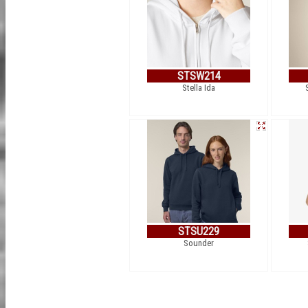
STSW214
Stella Ida
STSU229
Sounder