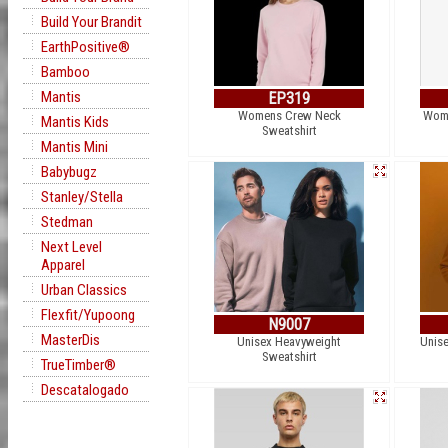
Build Your Brandit
EarthPositive®
Bamboo
Mantis
EP319
Womens Crew Neck
Wome
Mantis Kids
Sweatshirt
Mantis Mini
Babybugz
Stanley/Stella
Stedman
Next Level
Apparel
Urban Classics
Flexfit/Yupoong
N9007
MasterDis
Unisex Heavyweight
Unise
Sweatshirt
TrueTimber®
Descatalogado