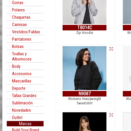
Gorras
Polares
Chaquetas
Camisas
TB014C
Vestidos/Faldas
Zip Hoodie
Wo
Pantalones
Bolsas
Toallas y
Albornoces
Body
Accesorios
Mascarillas
Deporte
N9087
Tallas Grandes
Womens Heavyweight
Wo
Sublimación
Sweatshirt
Novedades
Outlet
Marcas
Build Your Brand