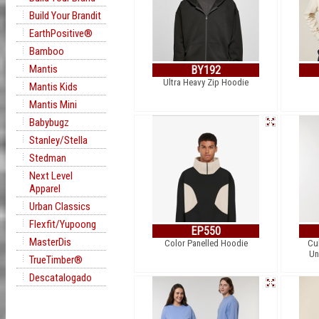
Build Your Brandit
EarthPositive®
Bamboo
Mantis
BY192
Ultra Heavy Zip Hoodie
Mantis Kids
Mantis Mini
Babybugz
Stanley/Stella
Stedman
Next Level
Apparel
Urban Classics
Flexfit/Yupoong
EP550
MasterDis
Color Panelled Hoodie
Cul
Un
TrueTimber®
Descatalogado