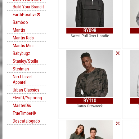
Build Your Brandit
EarthPositive®
Bamboo
Mantis
BY098
Sweat Pull Over Hoodie
Mantis Kids
Mantis Mini
Babybugz
Stanley/Stella
Stedman
Next Level
Apparel
Urban Classics
Flexfit/Yupoong
BY110
MasterDis
Camo Crewneck
TrueTimber®
Descatalogado