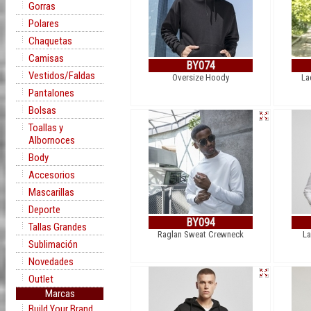
Gorras
Polares
Chaquetas
Camisas
BY074
Vestidos/Faldas
Oversize Hoody
La
Pantalones
Bolsas
Toallas y
Albornoces
Body
Accesorios
Mascarillas
Deporte
BY094
Tallas Grandes
Raglan Sweat Crewneck
La
Sublimación
Novedades
Outlet
Marcas
Build Your Brand