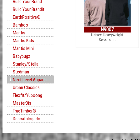
Build Your Brand
Build Your Brandit
EarthPositive®
Bamboo
N9007
Mantis
Unisex Heavyweight
Sweatshirt
Mantis Kids
Mantis Mini
Babybugz
Stanley/Stella
Stedman
Next Level Apparel
Urban Classics
Flexfit/Yupoong
MasterDis
TrueTimber®
Descatalogado