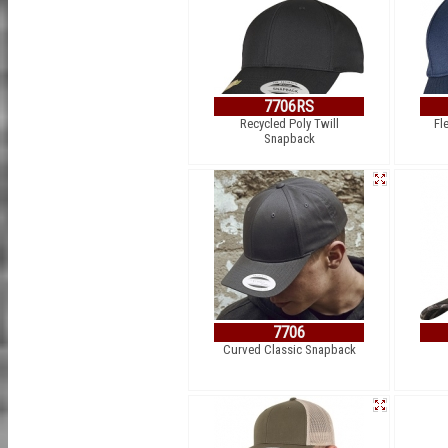
7706RS
Recycled Poly Twill
Fl
Snapback
7706
Curved Classic Snapback