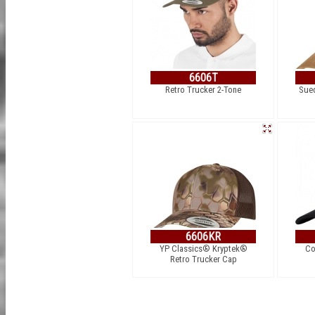
6606T
Retro Trucker 2-Tone
Sued
6606KR
YP Classics® Kryptek®
Co
Retro Trucker Cap