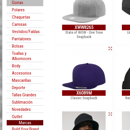
Gorras
Polares
Chaquetas
Camisas
XWW8265
Vestidos/Faldas
State of WOW - One Tone
Ur
Snapback
Pantalones
Bolsas
Toallas y
Albornoces
Body
Accesorios
Mascarillas
Deporte
X6089M
Tallas Grandes
Classic Snapback
Re
Sublimación
Novedades
Outlet
Marcas
Build Your Brand