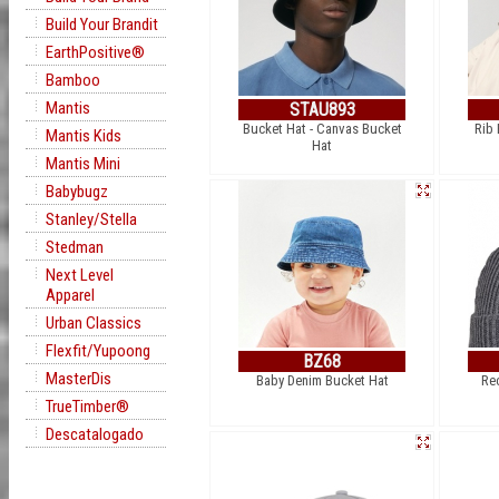
Build Your Brandit
EarthPositive®
Bamboo
Mantis
STAU893
Bucket Hat - Canvas Bucket
Rib 
Mantis Kids
Hat
Mantis Mini
Babybugz
Stanley/Stella
Stedman
Next Level
Apparel
Urban Classics
Flexfit/Yupoong
BZ68
MasterDis
Baby Denim Bucket Hat
Re
TrueTimber®
Descatalogado