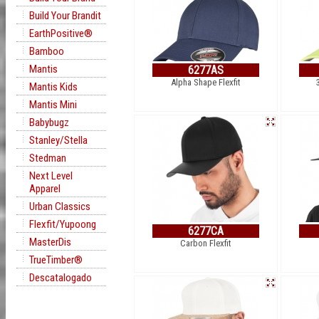
Build Your Brandit
EarthPositive®
Bamboo
Mantis
6277AS
Alpha Shape Flexfit
Mantis Kids
Mantis Mini
Babybugz
Stanley/Stella
Stedman
Next Level
Apparel
Urban Classics
Flexfit/Yupoong
6277CA
MasterDis
Carbon Flexfit
TrueTimber®
Descatalogado