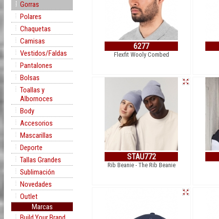
Gorras
Polares
Chaquetas
Camisas
6277
Vestidos/Faldas
Flexfit Wooly Combed
Pantalones
Bolsas
Toallas y
Albornoces
Body
Accesorios
Mascarillas
Deporte
STAU772
Tallas Grandes
Rib Beanie - The Rib Beanie
Sublimación
Novedades
Outlet
Marcas
Build Your Brand