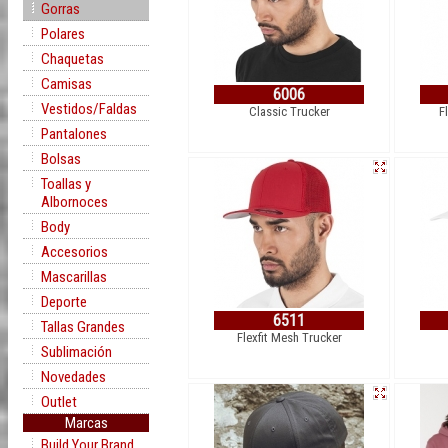
Gorras
Polares
Chaquetas
Camisas
6006
Vestidos/Faldas
Classic Trucker
F
Pantalones
Bolsas
Toallas y
Albornoces
Body
Accesorios
Mascarillas
Deporte
6511
Tallas Grandes
Flexfit Mesh Trucker
Sublimación
Novedades
Outlet
Marcas
Build Your Brand