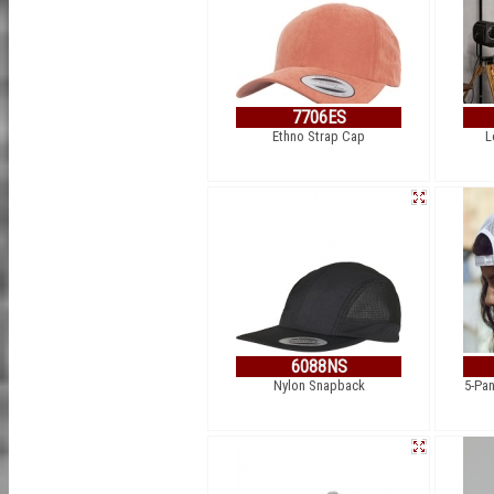
7706ES
Ethno Strap Cap
L
6088NS
Nylon Snapback
5-Pan