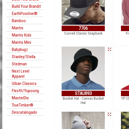
Build Your Brandit
EarthPositive®
Bamboo
Mantis
7706
Curved Classic Snapback
Fi
Mantis Kids
Mantis Mini
Babybugz
Stanley/Stella
Stedman
Next Level
Apparel
Urban Classics
Flexfit/Yupoong
STAU893
MasterDis
Bucket Hat - Canvas Bucket
YP C
Hat
TrueTimber®
Descatalogado