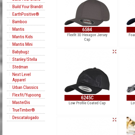
Build Your Brandit
EarthPositive®
Bamboo
Mantis
6584
Flexfit 3D Hexagon Jersey
Foa
Mantis Kids
Cap
Mantis Mini
Babybugz
Stanley/Stella
Stedman
Next Level
Apparel
Urban Classics
Flexfit/Yupoong
6245C
MasterDis
Low Profile Coated Cap
Lo
TrueTimber®
Descatalogado