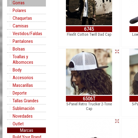
Gorras
Polares
Chaquetas
Camisas
6745
Vestidos/Faldas
Flexfit Cotton Twill Dad Cap
Low
Pantalones
Bolsas
Toallas y
Albornoces
Body
Accesorios
Mascarillas
Deporte
6506T
Tallas Grandes
5-Panel Retro Trucker 2-Tone
5-P
Sublimación
Cap
Novedades
Outlet
Marcas
Build Your Brand