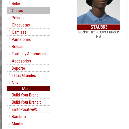
Bebé
Gorras
Polares
Chaquetas
STAU893
Camisas
Bucket Hat - Canvas Bucket
Hat
Pantalones
Bolsas
Toallas y Albornoces
Accesorios
Deporte
Tallas Grandes
Novedades
Marcas
Build Your Brand
Build Your Brandit
EarthPositive®
Bamboo
Mantis