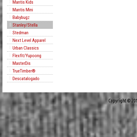
Mantis Kids
Mantis Mini
Babybugz
Stanley/Stella
Stedman
Next Level Apparel
Urban Classics
Flexfit/Yupoong
MasterDis
TrueTimber®
Descatalogado
Copyright © 20