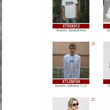
XTSSK312
Snoloha - Baseball Kids
Sn
XTLSM104
Snoloha - Definition T L/S
Th