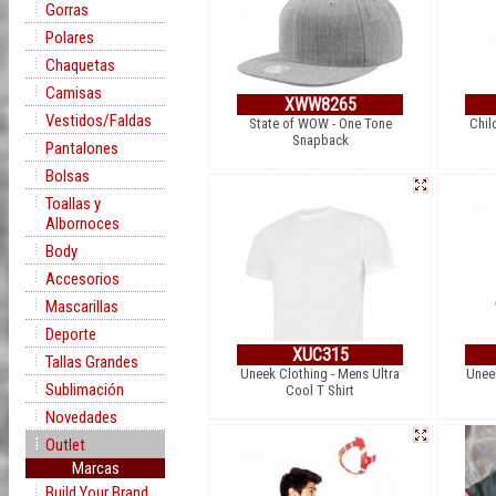
Gorras
Polares
Chaquetas
Camisas
XWW8265
Vestidos/Faldas
State of WOW - One Tone
Chil
Snapback
Pantalones
Bolsas
Toallas y
Albornoces
Body
Accesorios
Mascarillas
Deporte
XUC315
Tallas Grandes
Uneek Clothing - Mens Ultra
Uneek
Sublimación
Cool T Shirt
Novedades
Outlet
Marcas
Build Your Brand