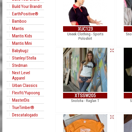
Build Your Brandit
EarthPositive®
Bamboo
Mantis
XUC123
Uneek Clothing - Sports
Sno
Mantis Kids
Poloshirt
Mantis Mini
Babybugz
Stanley/Stella
Stedman
Next Level
Apparel
Urban Classics
Flexfit/Yupoong
XTSSW205
MasterDis
Snoloha - Raglan T
S
TrueTimber®
Descatalogado