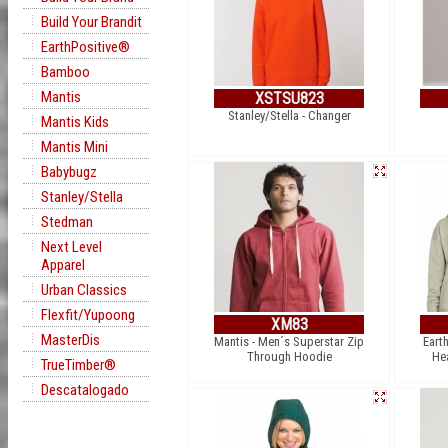
Build Your Brandit
EarthPositive®
Bamboo
Mantis
XSTSU823
Stanley/Stella - Changer
Mantis Kids
Mantis Mini
Babybugz
Stanley/Stella
Stedman
Next Level
Apparel
Urban Classics
Flexfit/Yupoong
XM83
MasterDis
Mantis - Men´s Superstar Zip
Earth
Through Hoodie
He
TrueTimber®
Descatalogado