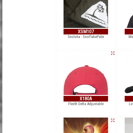
XSM107
Snoloha - SnoFlakePalm
Me
X180A
Flexfit Delta Adjustable
Lo