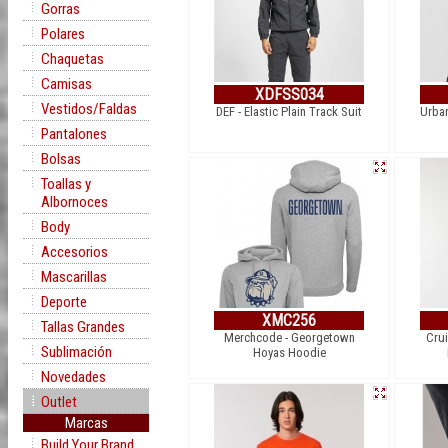
Gorras
Polares
Chaquetas
Camisas
XDFSS034
Vestidos/Faldas
DEF - Elastic Plain Track Suit
Urban
Pantalones
Bolsas
Toallas y
Albornoces
Body
Accesorios
Mascarillas
Deporte
XMC256
Tallas Grandes
Merchcode - Georgetown
Crui
Sublimación
Hoyas Hoodie
Novedades
Outlet
Marcas
Build Your Brand