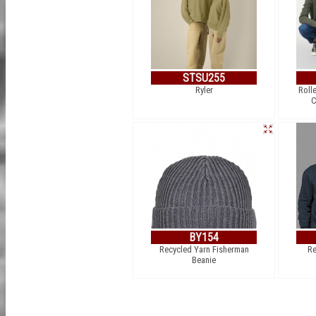
STSU255
Ryler
Rolle
C
BY154
Recycled Yarn Fisherman
Re
Beanie