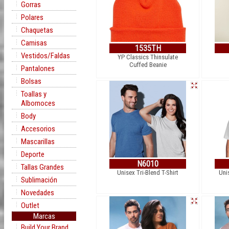
Gorras
Polares
Chaquetas
Camisas
1535TH
Vestidos/Faldas
YP Classics Thinsulate
Cuffed Beanie
Pantalones
Bolsas
Toallas y
Albornoces
Body
Accesorios
Mascarillas
Deporte
N6010
Tallas Grandes
Unisex Tri-Blend T-Shirt
Uni
Sublimación
Novedades
Outlet
Marcas
Build Your Brand