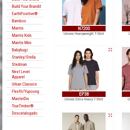
Build Your Brandit
EarthPositive®
Bamboo
Mantis
N7200
Unisex Heavyweight T-Shirt
Mantis Kids
Mantis Mini
Babybugz
Stanley/Stella
Stedman
Next Level
Apparel
Urban Classics
Flexfit/Yupoong
EP38
MasterDis
Unisex Extra Heavy T-Shirt
U
TrueTimber®
Descatalogado