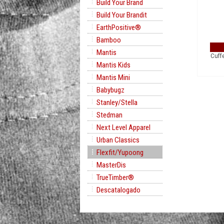
Build Your Brand
Build Your Brandit
EarthPositive®
Bamboo
Mantis
Cuff
Mantis Kids
Mantis Mini
Babybugz
Stanley/Stella
Stedman
Next Level Apparel
Urban Classics
Flexfit/Yupoong
MasterDis
TrueTimber®
Descatalogado