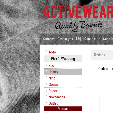
Colores
Descargas
FAQ
Contactar
Condic
Todo
Unisex
Flexfit/Yupoong
Eco
Ordenar 
Unisex
Niño
Gorras
Deporte
Novedades
Outlet
Marcas