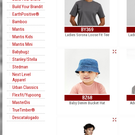
Build Your Brandit
EarthPositive®
Bamboo
Mantis
BY369
Ladies Sorona Loose Fit Tee
Lad
Mantis Kids
Mantis Mini
Babybugz
Stanley/Stella
Stedman
Next Level
Apparel
Urban Classics
Flexfit/Yupoong
BZ68
MasterDis
Baby Denim Bucket Hat
Adu
TrueTimber®
Descatalogado