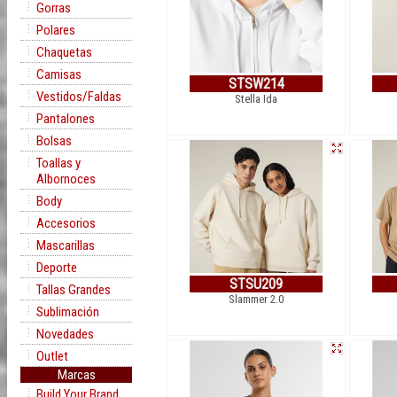
Gorras
Polares
Chaquetas
Camisas
STSW214
Vestidos/Faldas
Stella Ida
Pantalones
Bolsas
Toallas y
Albornoces
Body
Accesorios
Mascarillas
Deporte
STSU209
Tallas Grandes
Slammer 2.0
Sublimación
Novedades
Outlet
Marcas
Build Your Brand