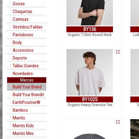
Gorras
Chaquetas
Camisas
Vestidos/Faldas
BY136
Pantalones
Organic T-Shirt Round Neck
Lad
Body
Accesorios
Deporte
Tallas Grandes
Novedades
Marcas
Build Your Brand
Build Your Brandit
BY102S
EarthPositive®
Organic Heavy Oversize Tee
S
Bamboo
Mantis
Mantis Kids
Mantis Mini