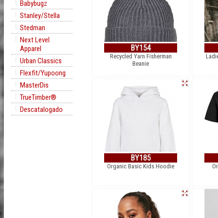
Babybugz
Stanley/Stella
Stedman
Next Level
BY154
Apparel
Recycled Yarn Fisherman
Ladi
Urban Classics
Beanie
Flexfit/Yupoong
MasterDis
TrueTimber®
Descatalogado
BY185
Organic Basic Kids Hoodie
Or