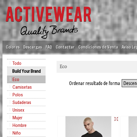
Colores
Descargas
FAQ
Contactar
Condiciones de Venta
Aviso Le
Todo
Eco
Build Your Brand
Eco
Ordenar resultado de forma
Descen
Camisetas
Polos
Sudaderas
Unisex
Mujer
Hombre
Niño