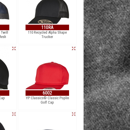
110RA
 Twill
110 Recycled Alpha Shape
Mesh
Trucker
6002
 Cap
YP Classics® Classic Poplin
Golf Cap