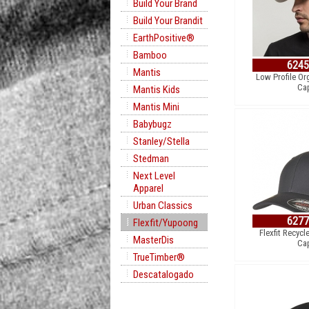
Build Your Brand
Build Your Brandit
EarthPositive®
Bamboo
624
Mantis
Low Profile Or
Ca
Mantis Kids
Mantis Mini
Babybugz
Stanley/Stella
Stedman
Next Level
Apparel
Urban Classics
627
Flexfit/Yupoong
Flexfit Recycl
MasterDis
Ca
TrueTimber®
Descatalogado