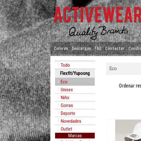
Colores
Descargas
FAQ
Contactar
Condic
Todo
Eco
Flexfit/Yupoong
Eco
Ordenar re
Unisex
Niño
Gorras
Deporte
Novedades
Outlet
Marcas