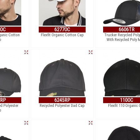
5OC
6277OC
6606TR
ganic Cotton
Flexfit Organic Cotton Cap
Trucker Recycled Poly
p
With Recycled Poly 
7RP
6245RP
110OC
ed Polyester
Recycled Polyester Dad Cap
Flexfit 110 Organic
p