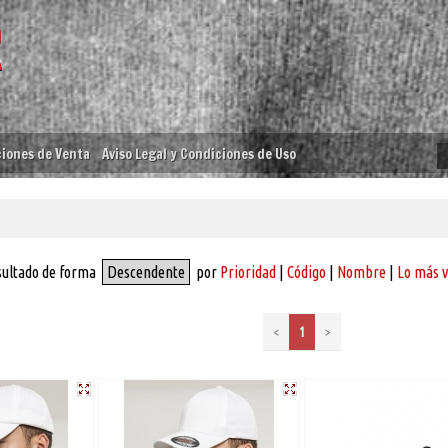
iones de Venta
Aviso Legal y Condiciones de Uso
sultado de forma
Descendente
por
Prioridad
|
Código
|
Nombre
|
Lo más 
<
1
>