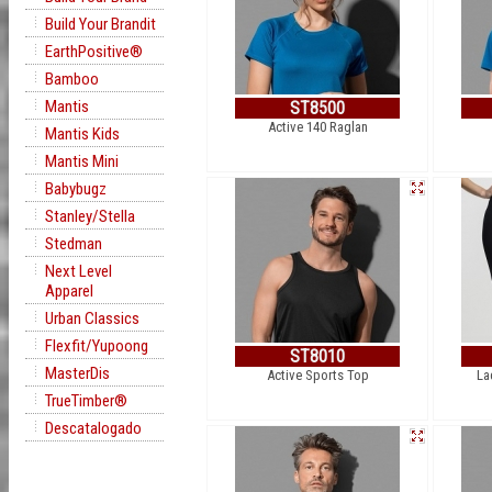
Build Your Brandit
EarthPositive®
Bamboo
Mantis
ST8500
Active 140 Raglan
Mantis Kids
Mantis Mini
Babybugz
Stanley/Stella
Stedman
Next Level
Apparel
Urban Classics
Flexfit/Yupoong
ST8010
MasterDis
Active Sports Top
La
TrueTimber®
Descatalogado