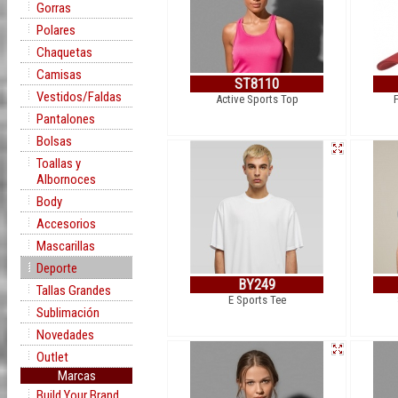
Gorras
Polares
Chaquetas
Camisas
ST8110
Vestidos/Faldas
Active Sports Top
F
Pantalones
Bolsas
Toallas y
Albornoces
Body
Accesorios
Mascarillas
Deporte
BY249
Tallas Grandes
E Sports Tee
Sublimación
Novedades
Outlet
Marcas
Build Your Brand