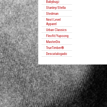
Babybugz
Stanley/Stella
Stedman
Next Level
Apparel
Urban Classics
Flexfit/Yupoong
MasterDis
TrueTimber®
Descatalogado