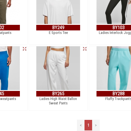
02
BY249
BY103
atpants
E Sports Tee
Ladies Interlock Jog
45
BY265
BY288
Sweatpants
Ladies High Waist Ballon
Fluffy Trackpant
Sweat Pants
<
1
>