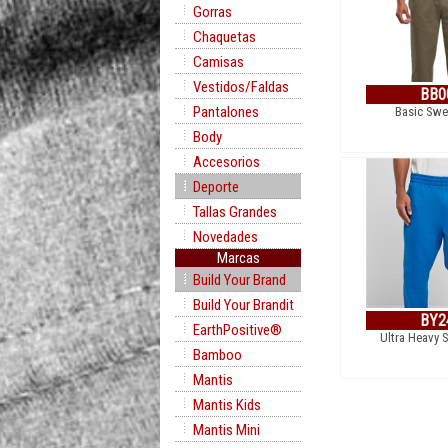
Gorras
Chaquetas
Camisas
Vestidos/Faldas
BB0
Pantalones
Basic Swe
Body
Accesorios
Deporte
Tallas Grandes
Novedades
Marcas
Build Your Brand
Build Your Brandit
BY2
EarthPositive®
Ultra Heavy 
Bamboo
Mantis
Mantis Kids
Mantis Mini