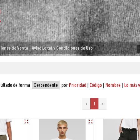
iones de Venta
Aviso Legal y Condiciones de Uso
sultado de forma
Descendente
por
Prioridad
|
Código
|
Nombre
|
Lo más 
<
1
>