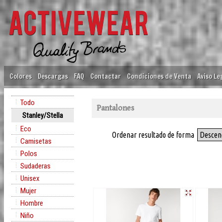
Colores
Descargas
FAQ
Contactar
Condiciones de Venta
Aviso Le
Todo
Pantalones
Stanley/Stella
Eco
Ordenar resultado de forma
Descen
Camisetas
Polos
Sudaderas
Unisex
Mujer
Hombre
Niño