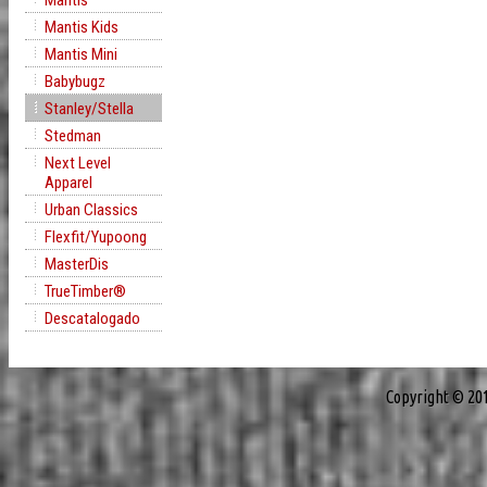
Mantis
Mantis Kids
Mantis Mini
Babybugz
Stanley/Stella
Stedman
Next Level
Apparel
Urban Classics
Flexfit/Yupoong
MasterDis
TrueTimber®
Descatalogado
Copyright © 20