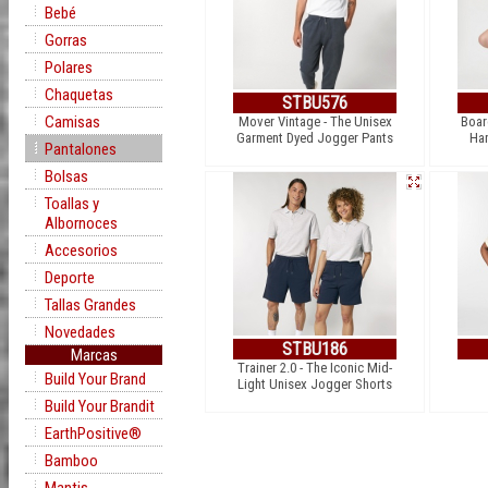
Bebé
Gorras
Polares
Chaquetas
STBU576
Camisas
Mover Vintage - The Unisex
Boar
Garment Dyed Jogger Pants
Han
Pantalones
Bolsas
Toallas y
Albornoces
Accesorios
Deporte
Tallas Grandes
Novedades
STBU186
Marcas
Trainer 2.0 - The Iconic Mid-
Build Your Brand
Light Unisex Jogger Shorts
Build Your Brandit
EarthPositive®
Bamboo