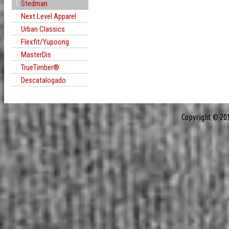
Stedman
Next Level Apparel
Urban Classics
Flexfit/Yupoong
MasterDis
TrueTimber®
Descatalogado
Copyright © 20