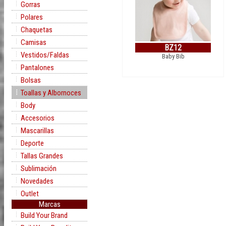
Gorras
Polares
Chaquetas
Camisas
BZ12
Vestidos/Faldas
Baby Bib
Pantalones
Bolsas
Toallas y Albornoces
Body
Accesorios
Mascarillas
Deporte
Tallas Grandes
Sublimación
Novedades
Outlet
Marcas
Build Your Brand