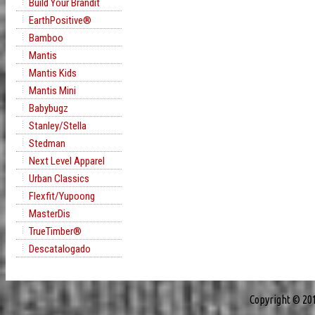
Build Your Brandit
EarthPositive®
Bamboo
Mantis
Mantis Kids
Mantis Mini
Babybugz
Stanley/Stella
Stedman
Next Level Apparel
Urban Classics
Flexfit/Yupoong
MasterDis
TrueTimber®
Descatalogado
Copyright © 20