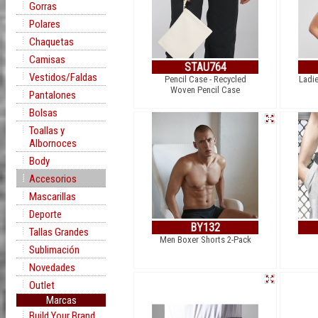
Gorras
Polares
Chaquetas
Camisas
STAU764
Vestidos/Faldas
Pencil Case - Recycled
Ladie
Woven Pencil Case
Pantalones
Bolsas
Toallas y
Albornoces
Body
Accesorios
Mascarillas
Deporte
BY132
Tallas Grandes
Men Boxer Shorts 2-Pack
Sublimación
Novedades
Outlet
Marcas
Build Your Brand