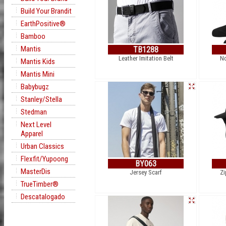
Build Your Brandit
EarthPositive®
Bamboo
Mantis
TB1288
Leather Imitation Belt
No
Mantis Kids
Mantis Mini
Babybugz
Stanley/Stella
Stedman
Next Level
Apparel
Urban Classics
Flexfit/Yupoong
BY063
MasterDis
Jersey Scarf
Zi
TrueTimber®
Descatalogado