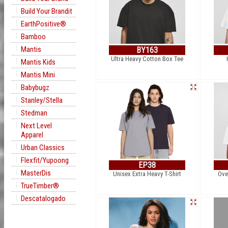
Build Your Brandit
EarthPositive®
Bamboo
Mantis
BY163
Ultra Heavy Cotton Box Tee
Mantis Kids
Mantis Mini
Babybugz
Stanley/Stella
Stedman
Next Level
Apparel
Urban Classics
Flexfit/Yupoong
EP38
MasterDis
Unisex Extra Heavy T-Shirt
Ove
TrueTimber®
Descatalogado