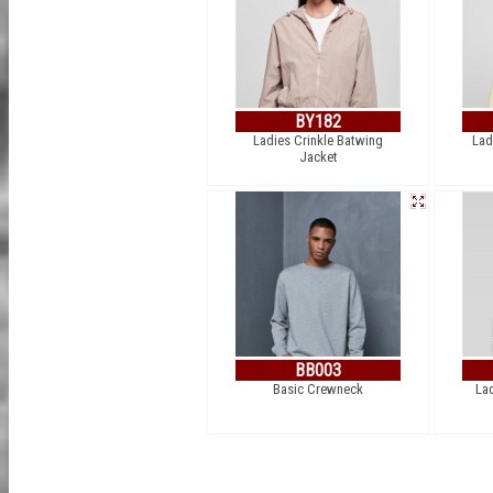
BY182
Ladies Crinkle Batwing
Lad
Jacket
BB003
Basic Crewneck
La