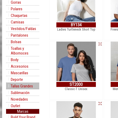
Gorras
Polares
Chaquetas
Camisas
BY134
Vestidos/Faldas
Ladies Turtleneck Short Top
Frees
Pantalones
Bolsas
Toallas y
Albornoces
Body
Accesorios
Mascarillas
Deporte
ST2000
Tallas Grandes
Classic-T Unisex
Men
Sublimación
Novedades
Outlet
Marcas
Build Your Brand