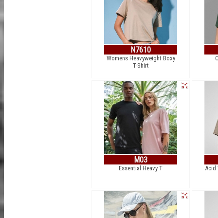
N7610
Womens Heavyweight Boxy
C
T-Shirt
M03
Essential Heavy T
Acid