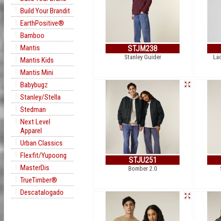
Build Your Brandit
EarthPositive®
Bamboo
Mantis
STJM238
Stanley Guider
Lad
Mantis Kids
Mantis Mini
Babybugz
Stanley/Stella
Stedman
Next Level
Apparel
Urban Classics
Flexfit/Yupoong
STJU251
MasterDis
Bomber 2.0
TrueTimber®
Descatalogado