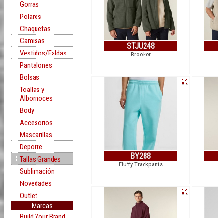
Gorras
Polares
Chaquetas
Camisas
STJU248
Vestidos/Faldas
Brooker
Pantalones
Bolsas
Toallas y
Albornoces
Body
Accesorios
Mascarillas
Deporte
BY288
Tallas Grandes
Fluffy Trackpants
Sublimación
Novedades
Outlet
Marcas
Build Your Brand