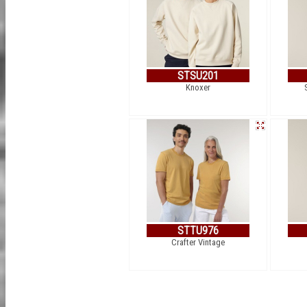
STSU201
Knoxer
STTU976
Crafter Vintage