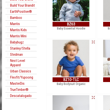
Build Your Brandit
EarthPositive®
Bamboo
Mantis
BZ63
Baby Essential Hoodie
B
Mantis Kids
Mantis Mini
Babybugz
Stanley/Stella
Stedman
Next Level
Apparel
Urban Classics
Flexfit/Yupoong
BZ10-TLC
MasterDis
Baby Bodysuit Organic
TrueTimber®
Descatalogado