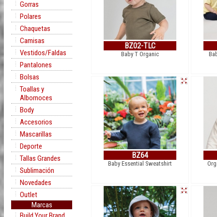
Gorras
Polares
Chaquetas
Camisas
BZ02-TLC
Vestidos/Faldas
Baby T Organic
Bab
Pantalones
Bolsas
Toallas y
Albornoces
Body
Accesorios
Mascarillas
Deporte
BZ64
Tallas Grandes
Baby Essential Sweatshirt
Org
Sublimación
Novedades
Outlet
Marcas
Build Your Brand