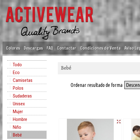
Colores
Descargas
FAQ
Contactar
Condiciones de Venta
Aviso Le
Todo
Bebé
Eco
Camisetas
Ordenar resultado de forma
Descen
Polos
Sudaderas
Unisex
Mujer
Hombre
Niño
Bebé