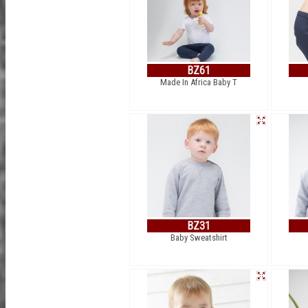
BZ61
Made In Africa Baby T
BZ31
Baby Sweatshirt