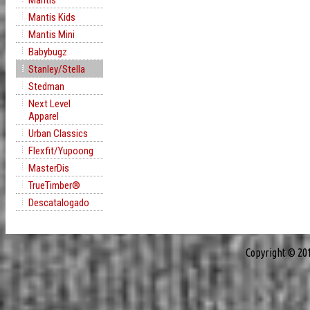
Mantis
Mantis Kids
Mantis Mini
Babybugz
Stanley/Stella
Stedman
Next Level
Apparel
Urban Classics
Flexfit/Yupoong
MasterDis
TrueTimber®
Descatalogado
Copyright © 20