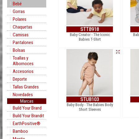
Bebé
Gorras
Polares
Chaquetas
STTB918
Camisas
Baby Creator - The Iconic
Bab
Babies T-Shirt
Pantalones
Bolsas
Toallas y
Albornoces
Accesorios
Deporte
Tallas Grandes
Novedades
STUB103
Marcas
Baby Body - The Babies Body
Build Your Brand
Short Sleeves
Build Your Brandit
EarthPositive®
Bamboo