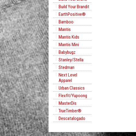
Build Your Brandit
EarthPositive®
Bamboo
Mantis
Mantis Kids
Mantis Mini
Babybugz
Stanley/Stella
Stedman
Next Level
Apparel
Urban Classics
Flexfit/Yupoong
MasterDis
TrueTimber®
Descatalogado