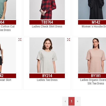
364
TB3764
M142
c Cotton Cut
Ladies Check Shirt Dress
Women´s Hoodie Dr
Tee Dress
42
BY214
BY181
eat Skirt
Ladies Tee Dress
Ladies Organic Over
Slit Tee Dress
<
1
>