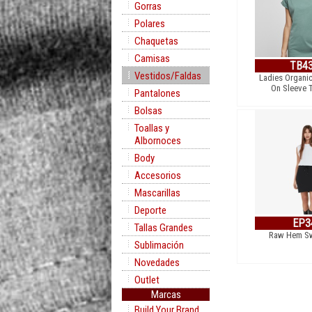
Gorras
Polares
Chaquetas
Camisas
TB4
Vestidos/Faldas
Ladies Organi
On Sleeve 
Pantalones
Bolsas
Toallas y
Albornoces
Body
Accesorios
Mascarillas
Deporte
EP3
Tallas Grandes
Raw Hem Sw
Sublimación
Novedades
Outlet
Marcas
Build Your Brand