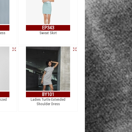
EP343
ess
Sweat Skirt
BY101
sized
Ladies Turtle Extended
Shoulder Dress