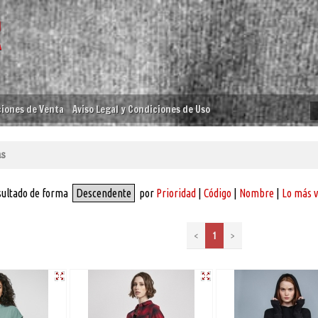
iones de Venta
Aviso Legal y Condiciones de Uso
as
sultado de forma
Descendente
por
Prioridad
|
Código
|
Nombre
|
Lo más 
<
1
>