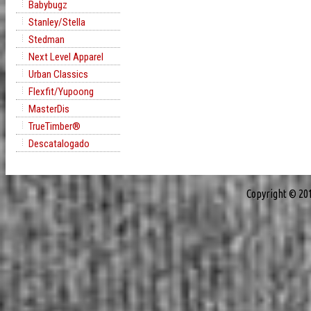
Babybugz
Stanley/Stella
Stedman
Next Level Apparel
Urban Classics
Flexfit/Yupoong
MasterDis
TrueTimber®
Descatalogado
Copyright © 20