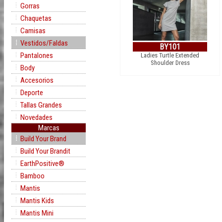
Gorras
Chaquetas
Camisas
Vestidos/Faldas
BY101
Pantalones
Ladies Turtle Extended
Shoulder Dress
Body
Accesorios
Deporte
Tallas Grandes
Novedades
Marcas
Build Your Brand
Build Your Brandit
EarthPositive®
Bamboo
Mantis
Mantis Kids
Mantis Mini