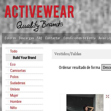
Colores
Descargas
FAQ
Contactar
Condiciones de Venta
Aviso Le
Todo
Vestidos/Faldas
Build Your Brand
Eco
Ordenar resultado de forma
Desc
Camisetas
Polos
Sudaderas
Unisex
Mujer
Hombre
Niño