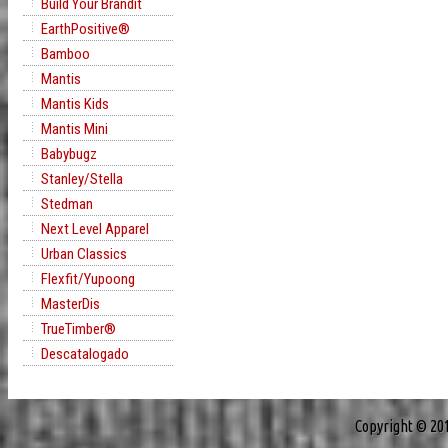
Build Your Brandit
EarthPositive®
Bamboo
Mantis
Mantis Kids
Mantis Mini
Babybugz
Stanley/Stella
Stedman
Next Level Apparel
Urban Classics
Flexfit/Yupoong
MasterDis
TrueTimber®
Descatalogado
Copyright © 20