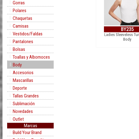
Gorras
Polares
Chaquetas
Camisas
BY235
Vestidos/Faldas
Ladies Sleeveless Tur
Body
Pantalones
Bolsas
Toallas y Albornoces
Body
Accesorios
Mascarillas
Deporte
Tallas Grandes
Sublimación
Novedades
Outlet
Marcas
Build Your Brand