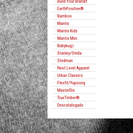
Build Your Brandit
EarthPositive®
Bamboo
Mantis
Mantis Kids
Mantis Mini
Babybugz
Stanley/Stella
Stedman
Next Level Apparel
Urban Classics
Flexfit/Yupoong
MasterDis
TrueTimber®
Descatalogado