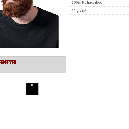
100% Poliacrílico
55 g./m²
or Beanie
BL