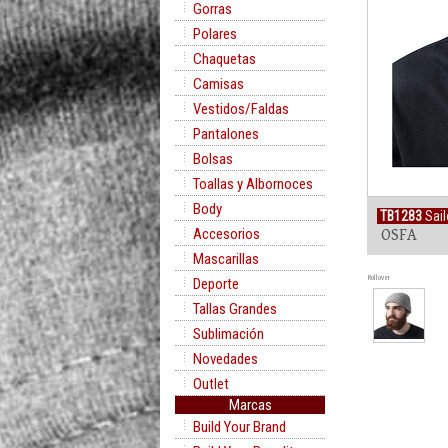
Gorras
Polares
Chaquetas
Camisas
Vestidos/Faldas
Pantalones
Bolsas
Toallas y Albornoces
Body
TB1283
Sail
Accesorios
OSFA
Mascarillas
Rollover
Deporte
Tallas Grandes
Sublimación
Novedades
Outlet
Marcas
Build Your Brand