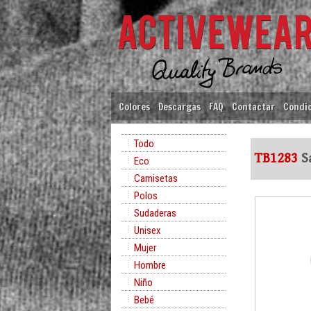
Colores
Descargas
FAQ
Contactar
Condic
Todo
TB1283
Sa
Eco
Camisetas
Polos
Sudaderas
Unisex
Mujer
Hombre
Niño
Bebé